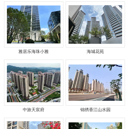
雅居乐海珠小雅
海城花苑
中旅天宸府
锦绣香江山水园