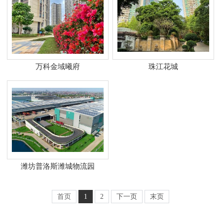
万科金域曦府
珠江花城
潍坊普洛斯潍城物流园
首页
1
2
下一页
末页